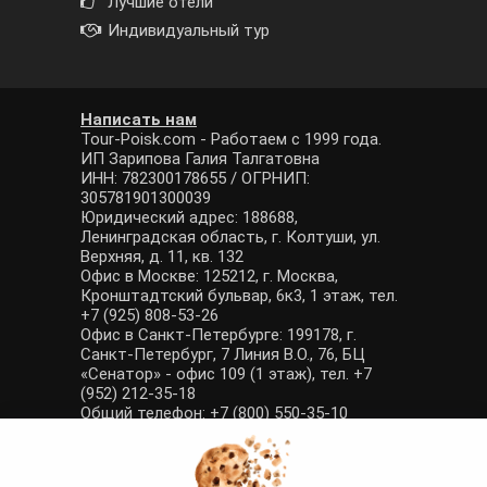
Лучшие отели
Индивидуальный тур
Написать нам
Tour-Poisk.com - Работаем с 1999 года.
ИП Зарипова Галия Талгатовна
ИНН: 782300178655 / ОГРНИП:
305781901300039
Юридический адрес: 188688,
Ленинградская область, г. Колтуши, ул.
Верхняя, д. 11, кв. 132
Офис в Москве: 125212, г. Москва,
Кронштадтский бульвар, 6к3, 1 этаж, тел.
+7 (925) 808-53-26
Офис в Санкт-Петербурге: 199178, г.
Санкт-Петербург, 7 Линия В.О., 76, БЦ
«Сенатор» - офис 109 (1 этаж), тел. +7
(952) 212-35-18
Общий телефон: +7 (800) 550-35-10
E-mail: manager@tour-poisk.com (общие
вопросы), admin@tour-poisk.com (жалобы)
Номер в Общероссийском реестре