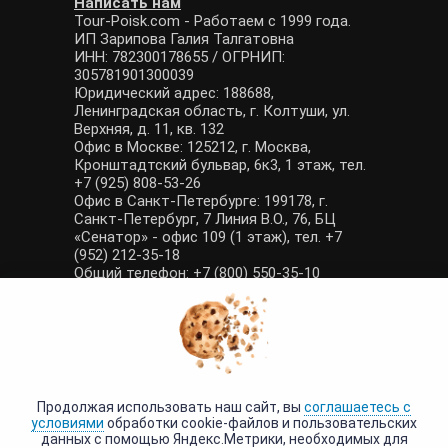
Написать нам
Tour-Poisk.com - Работаем с 1999 года.
ИП Зарипова Галия Талгатовна
ИНН: 782300178655 / ОГРНИП:
305781901300039
Юридический адрес: 188688,
Ленинградская область, г. Колтуши, ул.
Верхняя, д. 11, кв. 132
Офис в Москве: 125212, г. Москва,
Кронштадтский бульвар, 6к3, 1 этаж, тел.
+7 (925) 808-53-26
Офис в Санкт-Петербурге: 199178, г.
Санкт-Петербург, 7 Линия В.О., 76, БЦ
«Сенатор» - офис 109 (1 этаж), тел. +7
(952) 212-35-18
Общий телефон: +7 (800) 550-35-10
E-mail: manager@tour-poisk.com (общие
вопросы), admin@tour-poisk.com (жалобы)
Номер в Общероссийском реестре
туристических агентств: РТА 0003424
Политика конфиденциальности
·
Условия обработки данных
Продолжая использовать наш сайт, вы
соглашаетесь с
условиями
обработки cookie-файлов и пользовательских
данных с помощью Яндекс.Метрики, необходимых для