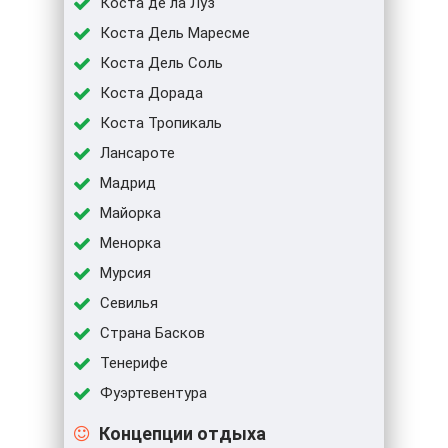
Коста де ла Луз
Коста Дель Маресме
Коста Дель Соль
Коста Дорада
Коста Тропикаль
Лансароте
Мадрид
Майорка
Менорка
Мурсия
Севилья
Страна Басков
Тенерифе
Фуэртевентура
Концепции отдыха