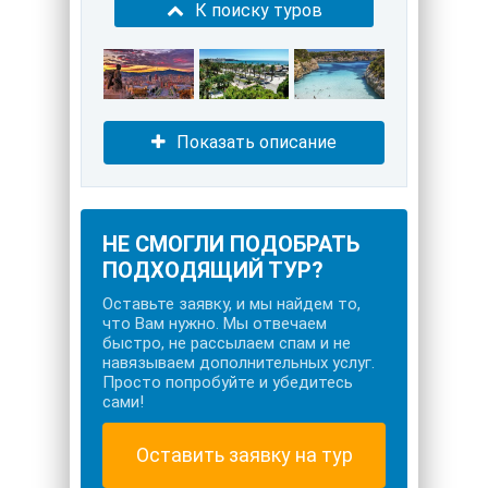
К поиску туров
Показать описание
НЕ СМОГЛИ ПОДОБРАТЬ
ПОДХОДЯЩИЙ ТУР?
Оставьте заявку, и мы найдем то,
что Вам нужно. Мы отвечаем
быстро, не рассылаем спам и не
навязываем дополнительных услуг.
Просто попробуйте и убедитесь
сами!
Оставить заявку на тур