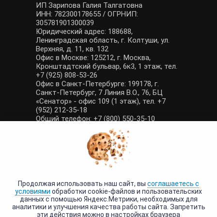
ИП Зарипова Галия Талгатовна
ИНН: 782300178655 / ОГРНИП:
305781901300039
Юридический адрес: 188688,
Ленинградская область, г. Колтуши, ул.
Верхняя, д. 11, кв. 132
Офис в Москве: 125212, г. Москва,
Кронштадтский бульвар, 6к3, 1 этаж, тел.
+7 (925) 808-53-26
Офис в Санкт-Петербурге: 199178, г.
Санкт-Петербург, 7 Линия В.О., 76, БЦ
«Сенатор» - офис 109 (1 этаж), тел. +7
(952) 212-35-18
Общий телефон: +7 (800) 550-35-10
E-mail: manager@tour-poisk.com (общие
вопросы), admin@tour-poisk.com (жалобы)
Номер в Общероссийском реестре
туристических агентств: РТА 0003424
Политика конфиденциальности
·
Условия обработки данных
Продолжая использовать наш сайт, вы
соглашаетесь с
условиями
обработки cookie-файлов и пользовательских
данных с помощью Яндекс.Метрики, необходимых для
аналитики и улучшения качества работы сайта. Запретить
эти действия можно в настройках браузера