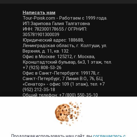
Написать нам
Tour-Poisk.com - Работаем с 1999 года.
ИП Зарипова Галия Талгатовна
ИНН: 782300178655 / ОГРНИП:
305781901300039
Юридический адрес: 188688,
Ленинградская область, г. Колтуши, ул.
Верхняя, д. 11, кв. 132
Офис в Москве: 125212, г. Москва,
Кронштадтский бульвар, 6к3, 1 этаж, тел.
+7 (925) 808-53-26
Офис в Санкт-Петербурге: 199178, г.
Санкт-Петербург, 7 Линия В.О., 76, БЦ
«Сенатор» - офис 109 (1 этаж), тел. +7
(952) 212-35-18
Общий телефон: +7 (800) 550-35-10
E-mail: manager@tour-poisk.com (общие
вопросы), admin@tour-poisk.com (жалобы)
Номер в Общероссийском реестре
туристических агентств: РТА 0003424
Политика конфиденциальности
·
Условия обработки данных
Продолжая использовать наш сайт, вы
соглашаетесь с