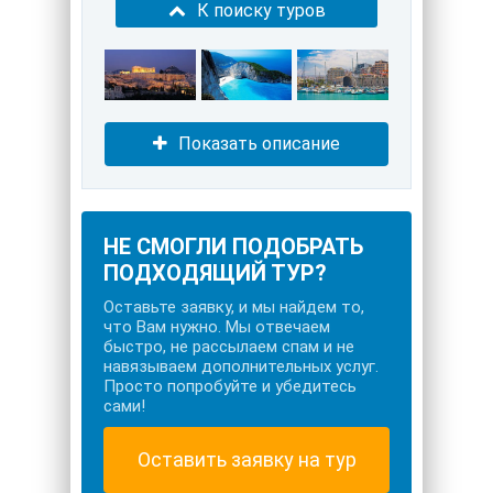
К поиску туров
Показать описание
НЕ СМОГЛИ ПОДОБРАТЬ
ПОДХОДЯЩИЙ ТУР?
Оставьте заявку, и мы найдем то,
что Вам нужно. Мы отвечаем
быстро, не рассылаем спам и не
навязываем дополнительных услуг.
Просто попробуйте и убедитесь
сами!
Оставить заявку на тур