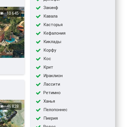
Закинф
10 645
Кавала
Касторья
Кефалония
Киклады
Корфу
Кос
Крит
Ираклион
Лассити
Ретимно
Ханья
46 828
Пелопоннес
Пиерия
Родос