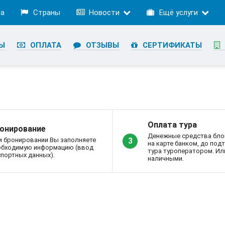
ра
Страны
Новости
Ещё услуги
Ы
ОПЛАТА
ОТЗЫВЫ
СЕРТИФИКАТЫ
Оплата тура
онирование
Денежные средства бло
и бронировании Вы заполняете
3
на карте банком, до по
обходимую информацию (ввод
тура туроператором. Ил
портных данных).
наличными.