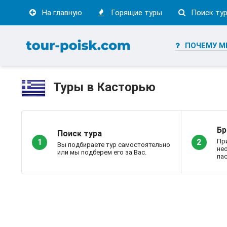
На главную
Горящие туры
Поиск ту
ПОЧЕМУ М
Туры в Касторью
Бр
Поиск тура
Пр
1
2
Вы подбираете тур самостоятельно
не
или мы подберем его за Вас.
пас