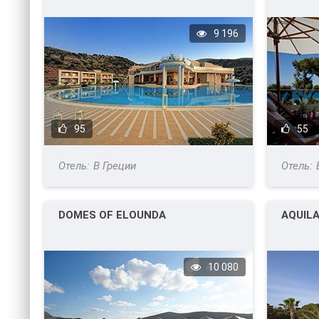
9 196
95
55
В Греции
DOMES OF ELOUNDA
AQUIL
10 080