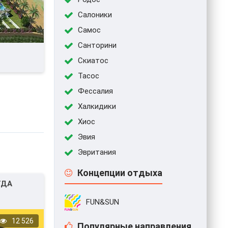
Салоники
Самос
Санторини
Скиатос
Тасос
Фессалия
Халкидики
Хиос
Эвия
Эвритания
Концепции отдыха
ГДА
FUN&SUN
12 526
Популярные направления