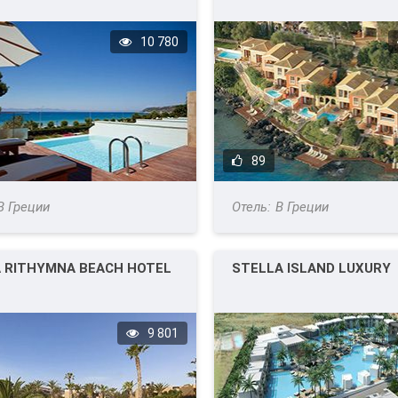
10 780
89
В Греции
В Греции
A RITHYMNA BEACH HOTEL
STELLA ISLAND LUXURY
9 801