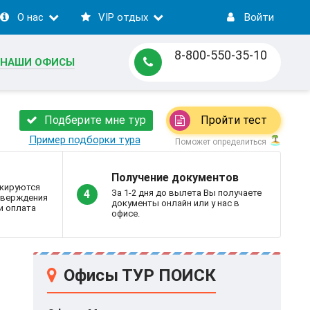
О нас
VIP отдых
Войти
8-800-550-35-10
НАШИ ОФИСЫ
Подберите мне тур
Пройти тест
Пример подборки тура
Поможет определиться
Получение документов
кируются
За 1-2 дня до вылета Вы получаете
4
дтверждения
документы онлайн или у нас в
и оплата
офисе.
Офисы ТУР ПОИСК