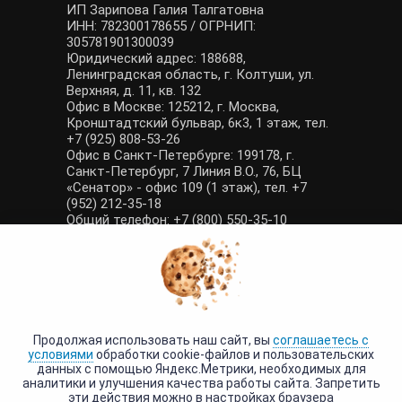
ИП Зарипова Галия Талгатовна
ИНН: 782300178655 / ОГРНИП:
305781901300039
Юридический адрес: 188688,
Ленинградская область, г. Колтуши, ул.
Верхняя, д. 11, кв. 132
Офис в Москве: 125212, г. Москва,
Кронштадтский бульвар, 6к3, 1 этаж, тел.
+7 (925) 808-53-26
Офис в Санкт-Петербурге: 199178, г.
Санкт-Петербург, 7 Линия В.О., 76, БЦ
«Сенатор» - офис 109 (1 этаж), тел. +7
(952) 212-35-18
Общий телефон: +7 (800) 550-35-10
E-mail: manager@tour-poisk.com (общие
вопросы), admin@tour-poisk.com (жалобы)
Номер в Общероссийском реестре
туристических агентств: РТА 0003424
Политика конфиденциальности
·
Условия обработки данных
Продолжая использовать наш сайт, вы
соглашаетесь с
условиями
обработки cookie-файлов и пользовательских
данных с помощью Яндекс.Метрики, необходимых для
аналитики и улучшения качества работы сайта. Запретить
эти действия можно в настройках браузера