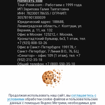
Написать нам
Tour-Poisk.com - Работаем с 1999 года.
ИП Зарипова Галия Талгатовна
ИНН: 782300178655 / ОГРНИП:
305781901300039
Юридический адрес: 188688,
Ленинградская область, г. Колтуши, ул.
Верхняя, д. 11, кв. 132
Офис в Москве: 125212, г. Москва,
Кронштадтский бульвар, 6к3, 1 этаж, тел.
+7 (925) 808-53-26
Офис в Санкт-Петербурге: 199178, г.
Санкт-Петербург, 7 Линия В.О., 76, БЦ
«Сенатор» - офис 109 (1 этаж), тел. +7
(952) 212-35-18
Общий телефон: +7 (800) 550-35-10
E-mail: manager@tour-poisk.com (общие
вопросы), admin@tour-poisk.com (жалобы)
Номер в Общероссийском реестре
туристических агентств: РТА 0003424
Политика конфиденциальности
·
Условия обработки данных
Продолжая использовать наш сайт, вы
соглашаетесь с
условиями
обработки cookie-файлов и пользовательских
данных с помощью Яндекс.Метрики, необходимых для