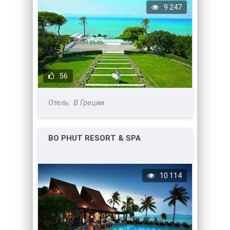
9 247
56
В Греции
BO PHUT RESORT & SPA
10 114