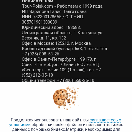
Написать нам
Tour-Poisk.com - Работаем с 1999 года.
ИП Зарипова Галия Талгатовна
ИНН: 782300178655 / ОГРНИП:
305781901300039
Юридический адрес: 188688,
Ленинградская область, г. Колтуши, ул.
Верхняя, д. 11, кв. 132
Офис в Москве: 125212, г. Москва,
Кронштадтский бульвар, 6к3, 1 этаж, тел.
+7 (925) 808-53-26
Офис в Санкт-Петербурге: 199178, г.
Санкт-Петербург, 7 Линия В.О., 76, БЦ
«Сенатор» - офис 109 (1 этаж), тел. +7
(952) 212-35-18
Общий телефон: +7 (800) 550-35-10
E-mail: manager@tour-poisk.com (общие
вопросы), admin@tour-poisk.com (жалобы)
Номер в Общероссийском реестре
туристических агентств: РТА 0003424
Политика конфиденциальности
·
Условия обработки данных
Продолжая использовать наш сайт, вы
соглашаетесь с
условиями
обработки cookie-файлов и пользовательских
данных с помощью Яндекс.Метрики, необходимых для