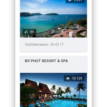
9 697
99
26.03.17
BO PHUT RESORT & SPA
10 129