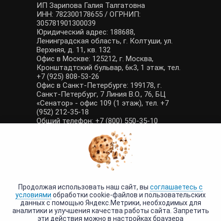
ИП Зарипова Галия Талгатовна
ИНН: 782300178655 / ОГРНИП:
305781901300039
Юридический адрес: 188688,
Ленинградская область, г. Колтуши, ул.
Верхняя, д. 11, кв. 132
Офис в Москве: 125212, г. Москва,
Кронштадтский бульвар, 6к3, 1 этаж, тел.
+7 (925) 808-53-26
Офис в Санкт-Петербурге: 199178, г.
Санкт-Петербург, 7 Линия В.О., 76, БЦ
«Сенатор» - офис 109 (1 этаж), тел. +7
(952) 212-35-18
Общий телефон: +7 (800) 550-35-10
E-mail: manager@tour-poisk.com (общие
вопросы), admin@tour-poisk.com (жалобы)
Номер в Общероссийском реестре
туристических агентств: РТА 0003424
Политика конфиденциальности
·
Условия обработки данных
Продолжая использовать наш сайт, вы
соглашаетесь с
условиями
обработки cookie-файлов и пользовательских
данных с помощью Яндекс.Метрики, необходимых для
аналитики и улучшения качества работы сайта. Запретить
эти действия можно в настройках браузера