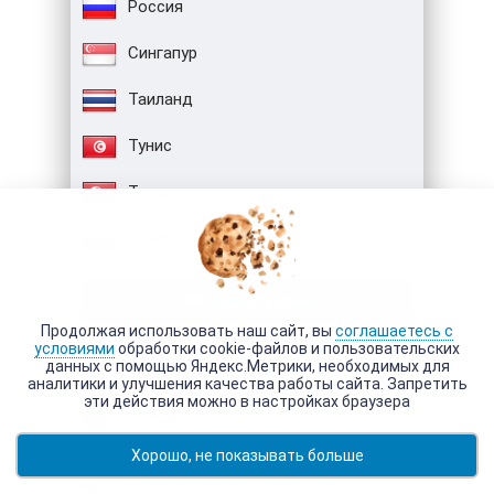
Россия
Сингапур
Таиланд
Тунис
Турция
Чехия
Все страны
Продолжая использовать наш сайт, вы
соглашаетесь с
условиями
обработки cookie-файлов и пользовательских
Полезно знать
данных с помощью Яндекс.Метрики, необходимых для
аналитики и улучшения качества работы сайта. Запретить
эти действия можно в настройках браузера
Отзывы
Почему мы?
Хорошо, не показывать больше
Как купить?