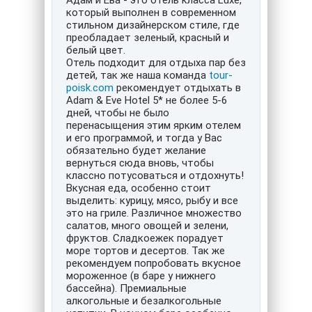
Адам и Ева - это отель класса Luxe,
который выполнен в современном
стильном дизайнерском стиле, где
преобладает зеленый, красный и
белый цвет.
Отель подходит для отдыха пар без
детей, так же наша команда
tour-
poisk.com
рекомендует отдыхать в
Adam & Eve Hotel 5* не более 5-6
дней, чтобы не было
перенасыщения этим ярким отелем
и его программой, и тогда у Вас
обязательно будет желание
вернуться сюда вновь, чтобы
классно потусоваться и отдохнуть!
Вкусная еда, особенно стоит
выделить: курицу, мясо, рыбу и все
это на гриле. Различное множество
салатов, много овощей и зелени,
фруктов. Сладкоежек порадует
море тортов и десертов. Так же
рекомендуем попробовать вкусное
мороженное (в баре у нижнего
бассейна). Премиальные
алкогольные и безалкогольные