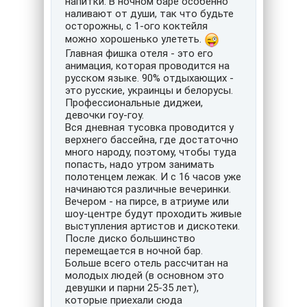
напитки. В ночном баре особенно
наливают от души, так что будьте
осторожны, с 1-ого коктейля
можно хорошенько улететь.
Главная фишка отеля - это его
анимация, которая проводится на
русском языке. 90% отдыхающих -
это русские, украинцы и белорусы.
Профессиональные диджеи,
девочки гоу-гоу.
Вся дневная тусовка проводится у
верхнего бассейна, где достаточно
много народу, поэтому, чтобы туда
попасть, надо утром занимать
полотенцем лежак. И с 16 часов уже
начинаются различные вечеринки.
Вечером - на пирсе, в атриуме или
шоу-центре будут проходить живые
выступления артистов и дискотеки.
После диско большинство
перемещается в ночной бар.
Больше всего отель рассчитан на
молодых людей (в основном это
девушки и парни 25-35 лет),
которые приехали сюда