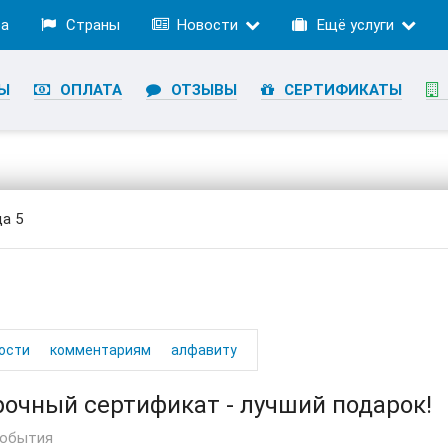
ра
Страны
Новости
Ещё услуги
Ы
ОПЛАТА
ОТЗЫВЫ
СЕРТИФИКАТЫ
а 5
ости
комментариям
алфавиту
очный сертификат - лучший подарок!
события