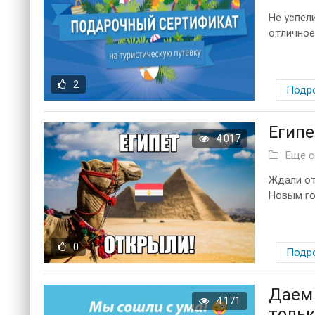
Не успел
отличное 
2
Подр
Египе
4 017
Еще 
Ждали от
Новым го
0
Подр
Даем 
4 171
тольк