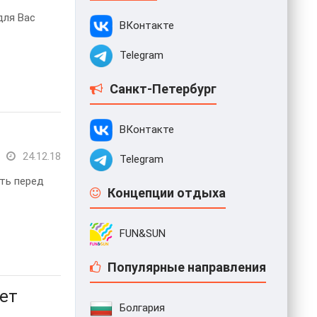
для Вас
ВКонтакте
Telegram
Санкт-Петербург
ВКонтакте
24.12.18
Telegram
ть перед
Концепции отдыха
FUN&SUN
Популярные направления
ует
Болгария