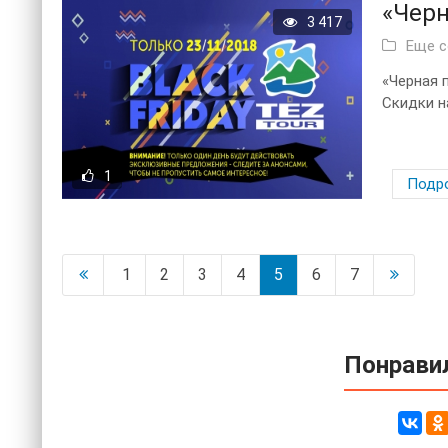
«Черн
3 417
Еще 
«Черная 
Скидки на
1
Подр
1
2
3
4
5
6
7
Понравил