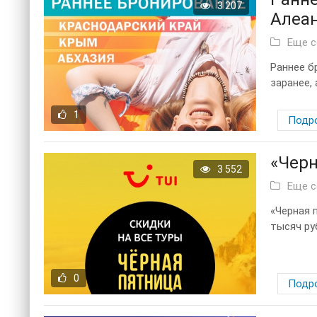
3 207
Алеа
Еще 
Раннее б
заранее, 
1
Подр
«Черн
3 552
Еще 
«Черная 
тысяч руб
0
Подр