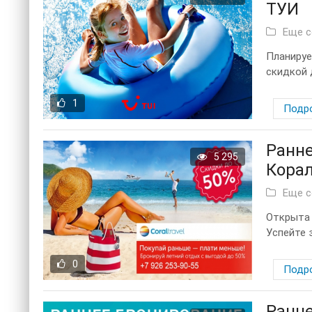
ТУИ
Еще 
Планируе
скидкой д
1
Подр
Ранне
5 295
Корал
Еще 
Открыта 
Успейте 
0
Подр
Ранне