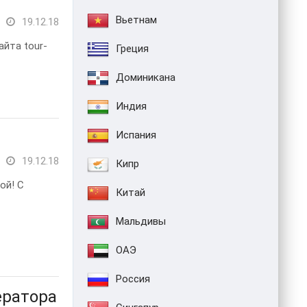
Вьетнам
19.12.18
айта tour-
Греция
Доминикана
Индия
Испания
!
19.12.18
Кипр
ой! С
Китай
Мальдивы
ОАЭ
Россия
ератора