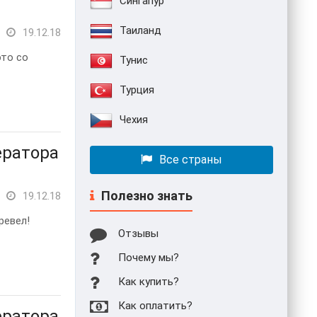
Сингапур
Таиланд
19.12.18
это со
Тунис
Турция
Чехия
ератора
Все страны
Полезно знать
19.12.18
ревел!
Отзывы
Почему мы?
Как купить?
Как оплатить?
ератора