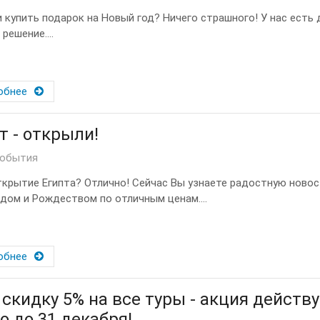
и купить подарок на Новый год? Ничего страшного! У нас есть 
решение....
обнее
т - открыли!
события
крытие Египта? Отлично! Сейчас Вы узнаете радостную новос
дом и Рождеством по отличным ценам....
обнее
скидку 5% на все туры - акция действ
о до 31 декабря!