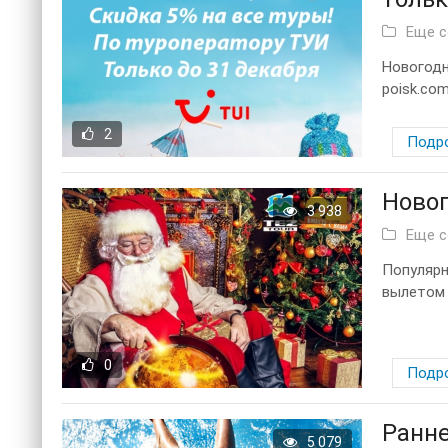
Еще 
Новогодн
poisk.co
2
Подр
Новог
3 938
Еще 
Популярн
вылетом 
0
Подр
Ранне
5 079