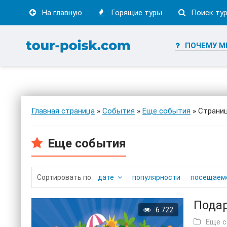
На главную
Горящие туры
Поиск ту
ПОЧЕМУ М
Главная страница
»
События
»
Еще события
» Страниц
Еще события
дате
популярности
посещаем
Подар
6 722
Еще 