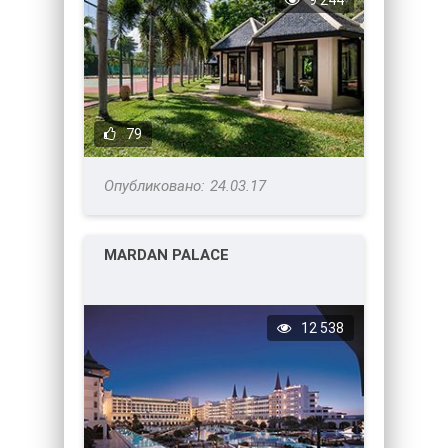
9 244
79
24.03.17
MARDAN PALACE
12 538