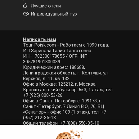
Лучшие отели
Индивидуальный тур
Написать нам
Tour-Poisk.com - Работаем с 1999 года.
ИП Зарипова Галия Талгатовна
ИНН: 782300178655 / ОГРНИП:
305781901300039
Юридический адрес: 188688,
Ленинградская область, г. Колтуши, ул.
Верхняя, д. 11, кв. 132
Офис в Москве: 125212, г. Москва,
Кронштадтский бульвар, 6к3, 1 этаж, тел.
+7 (925) 808-53-26
Офис в Санкт-Петербурге: 199178, г.
Санкт-Петербург, 7 Линия В.О., 76, БЦ
«Сенатор» - офис 109 (1 этаж), тел. +7
(952) 212-35-18
Общий телефон: +7 (800) 550-35-10
E-mail: manager@tour-poisk.com (общие
вопросы), admin@tour-poisk.com (жалобы)