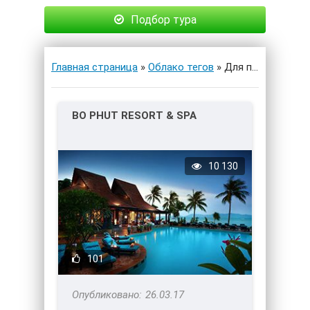
Подбор тура
Главная страница
»
Облако тегов
» Для пар без детей » Страница 2
BO PHUT RESORT & SPA
10 130
101
26.03.17