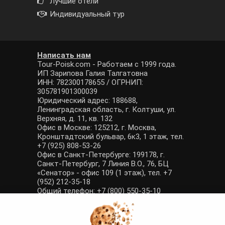
Лучшие отели
Индивидуальный тур
Написать нам
Tour-Poisk.com - Работаем с 1999 года.
ИП Зарипова Галия Талгатовна
ИНН: 782300178655 / ОГРНИП:
305781901300039
Юридический адрес: 188688,
Ленинградская область, г. Колтуши, ул.
Верхняя, д. 11, кв. 132
Офис в Москве: 125212, г. Москва,
Кронштадтский бульвар, 6к3, 1 этаж, тел.
+7 (925) 808-53-26
Офис в Санкт-Петербурге: 199178, г.
Санкт-Петербург, 7 Линия В.О., 76, БЦ
«Сенатор» - офис 109 (1 этаж), тел. +7
(952) 212-35-18
Общий телефон: +7 (800) 550-35-10
E-mail: manager@tour-poisk.com (общие
вопросы), admin@tour-poisk.com (жалобы)
Номер в Общероссийском реестре