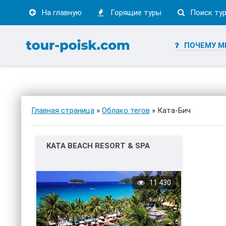
На главную
Горящие туры
Поиск ту
ПОЧЕМУ М
Главная страница
»
Облако тегов
» Ката-Бич
KATA BEACH RESORT & SPA
11 430