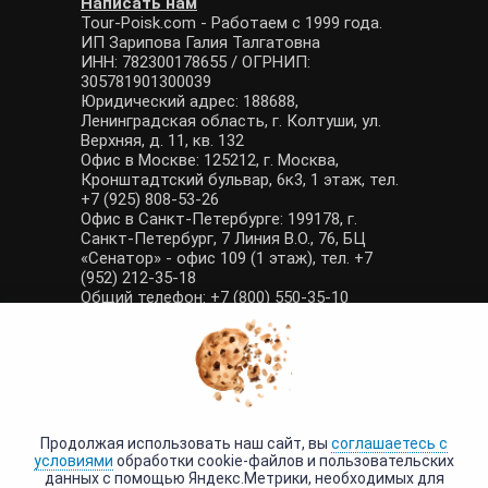
Написать нам
Tour-Poisk.com - Работаем с 1999 года.
ИП Зарипова Галия Талгатовна
ИНН: 782300178655 / ОГРНИП:
305781901300039
Юридический адрес: 188688,
Ленинградская область, г. Колтуши, ул.
Верхняя, д. 11, кв. 132
Офис в Москве: 125212, г. Москва,
Кронштадтский бульвар, 6к3, 1 этаж, тел.
+7 (925) 808-53-26
Офис в Санкт-Петербурге: 199178, г.
Санкт-Петербург, 7 Линия В.О., 76, БЦ
«Сенатор» - офис 109 (1 этаж), тел. +7
(952) 212-35-18
Общий телефон: +7 (800) 550-35-10
E-mail: manager@tour-poisk.com (общие
вопросы), admin@tour-poisk.com (жалобы)
Номер в Общероссийском реестре
туристических агентств: РТА 0003424
Политика конфиденциальности
·
Условия обработки данных
Продолжая использовать наш сайт, вы
соглашаетесь с
условиями
обработки cookie-файлов и пользовательских
данных с помощью Яндекс.Метрики, необходимых для