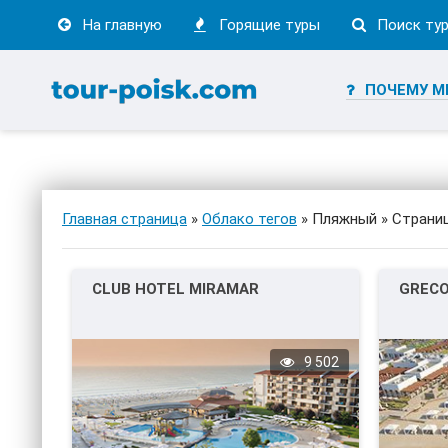
На главную
Горящие туры
Поиск ту
ПОЧЕМУ М
Главная страница
»
Облако тегов
» Пляжный » Страни
CLUB HOTEL MIRAMAR
GRECO
9 502