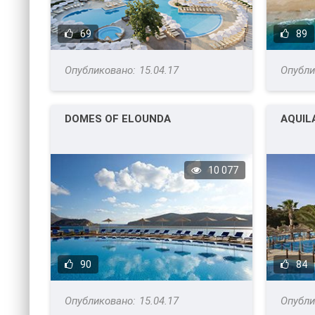
69
89
15.04.17
DOMES OF ELOUNDA
AQUIL
10 077
90
84
15.04.17