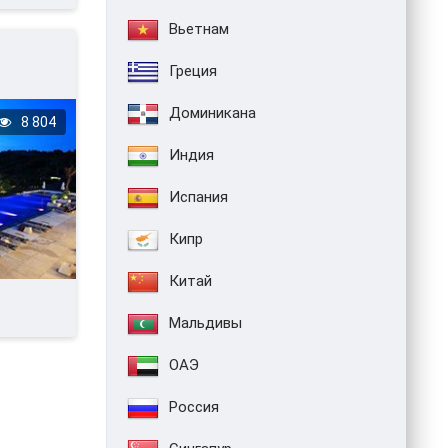
Вьетнам
Греция
Доминикана
8 804
Индия
Испания
Кипр
Китай
Мальдивы
ОАЭ
Россия