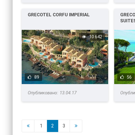
GRECOTEL CORFU IMPERIAL
GRECO
SUITE
10 642
89
56
13.04.17
1
2
3