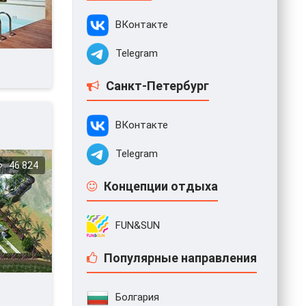
ВКонтакте
Telegram
Санкт-Петербург
ВКонтакте
Telegram
46 824
Концепции отдыха
FUN&SUN
Популярные направления
Болгария