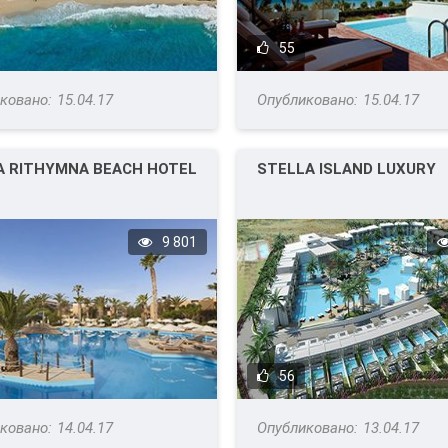
55
15.04.17
15.04.17
A RITHYMNA BEACH HOTEL
STELLA ISLAND LUXURY
9 801
56
14.04.17
13.04.17