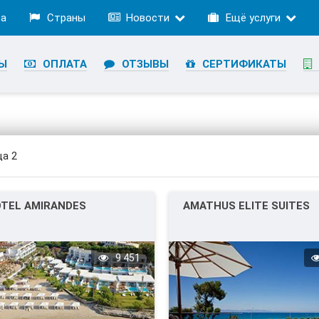
ра
Страны
Новости
Ещё услуги
Ы
ОПЛАТА
ОТЗЫВЫ
СЕРТИФИКАТЫ
ца 2
TEL AMIRANDES
AMATHUS ELITE SUITES
9 451