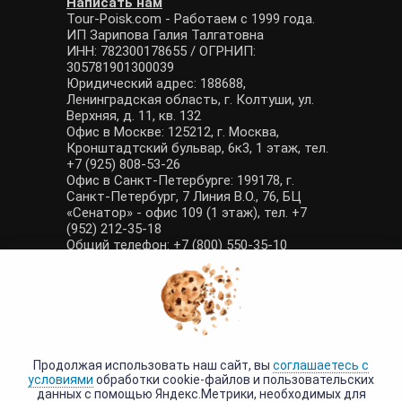
Написать нам
Tour-Poisk.com - Работаем с 1999 года.
ИП Зарипова Галия Талгатовна
ИНН: 782300178655 / ОГРНИП:
305781901300039
Юридический адрес: 188688,
Ленинградская область, г. Колтуши, ул.
Верхняя, д. 11, кв. 132
Офис в Москве: 125212, г. Москва,
Кронштадтский бульвар, 6к3, 1 этаж, тел.
+7 (925) 808-53-26
Офис в Санкт-Петербурге: 199178, г.
Санкт-Петербург, 7 Линия В.О., 76, БЦ
«Сенатор» - офис 109 (1 этаж), тел. +7
(952) 212-35-18
Общий телефон: +7 (800) 550-35-10
E-mail: manager@tour-poisk.com (общие
вопросы), admin@tour-poisk.com (жалобы)
Номер в Общероссийском реестре
туристических агентств: РТА 0003424
Политика конфиденциальности
·
Условия обработки данных
Продолжая использовать наш сайт, вы
соглашаетесь с
условиями
обработки cookie-файлов и пользовательских
данных с помощью Яндекс.Метрики, необходимых для