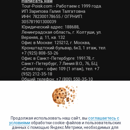
Написать нам
Tour-Poisk.com - Работаем с 1999 года.
ИП Зарипова Галия Талгатовна
ИНН: 782300178655 / ОГРНИП:
305781901300039
Юридический адрес: 188688,
Ленинградская область, г. Колтуши, ул.
Верхняя, д. 11, кв. 132
Офис в Москве: 125212, г. Москва,
Кронштадтский бульвар, 6к3, 1 этаж, тел.
+7 (925) 808-53-26
Офис в Санкт-Петербурге: 199178, г.
Санкт-Петербург, 7 Линия В.О., 76, БЦ
«Сенатор» - офис 109 (1 этаж), тел. +7
(952) 212-35-18
Общий телефон: +7 (800) 550-35-10
E-mail: manager@tour-poisk.com (общие
вопросы), admin@tour-poisk.com (жалобы)
Номер в Общероссийском реестре
туристических агентств: РТА 0003424
Политика конфиденциальности
·
Условия обработки данных
Продолжая использовать наш сайт, вы
соглашаетесь с
условиями
обработки cookie-файлов и пользовательских
данных с помощью Яндекс.Метрики, необходимых для