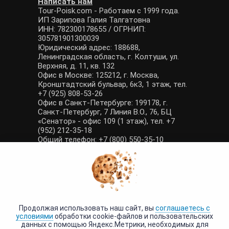
Написать нам
Tour-Poisk.com - Работаем с 1999 года.
ИП Зарипова Галия Талгатовна
ИНН: 782300178655 / ОГРНИП:
305781901300039
Юридический адрес: 188688,
Ленинградская область, г. Колтуши, ул.
Верхняя, д. 11, кв. 132
Офис в Москве: 125212, г. Москва,
Кронштадтский бульвар, 6к3, 1 этаж, тел.
+7 (925) 808-53-26
Офис в Санкт-Петербурге: 199178, г.
Санкт-Петербург, 7 Линия В.О., 76, БЦ
«Сенатор» - офис 109 (1 этаж), тел. +7
(952) 212-35-18
Общий телефон: +7 (800) 550-35-10
E-mail: manager@tour-poisk.com (общие
вопросы), admin@tour-poisk.com (жалобы)
Номер в Общероссийском реестре
туристических агентств: РТА 0003424
Политика конфиденциальности
·
Условия обработки данных
Продолжая использовать наш сайт, вы
соглашаетесь с
условиями
обработки cookie-файлов и пользовательских
данных с помощью Яндекс.Метрики, необходимых для