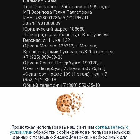
Написать нам
Tour-Poisk.com - Работаем с 1999 года.
ИП Зарипова Галия Талгатовна
ИНН: 782300178655 / ОГРНИП:
305781901300039
Юридический адрес: 188688,
Ленинградская область, г. Колтуши, ул.
Верхняя, д. 11, кв. 132
Офис в Москве: 125212, г. Москва,
Кронштадтский бульвар, 6к3, 1 этаж, тел.
+7 (925) 808-53-26
Офис в Санкт-Петербурге: 199178, г.
Санкт-Петербург, 7 Линия В.О., 76, БЦ
«Сенатор» - офис 109 (1 этаж), тел. +7
(952) 212-35-18
Общий телефон: +7 (800) 550-35-10
E-mail: manager@tour-poisk.com (общие
вопросы), admin@tour-poisk.com (жалобы)
Номер в Общероссийском реестре
туристических агентств: РТА 0003424
Политика конфиденциальности
·
Условия обработки данных
Продолжая использовать наш сайт, вы
соглашаетесь с
условиями
обработки cookie-файлов и пользовательских
данных с помощью Яндекс.Метрики, необходимых для