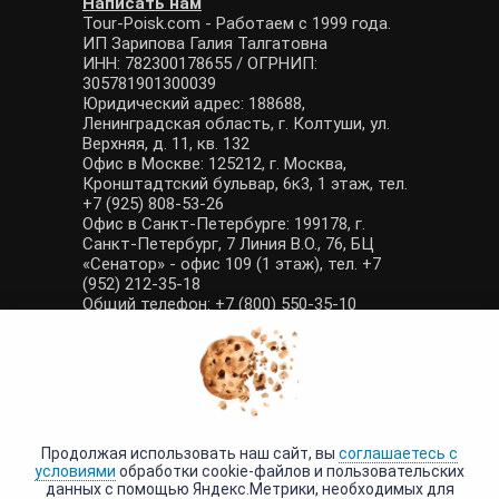
Написать нам
Tour-Poisk.com - Работаем с 1999 года.
ИП Зарипова Галия Талгатовна
ИНН: 782300178655 / ОГРНИП:
305781901300039
Юридический адрес: 188688,
Ленинградская область, г. Колтуши, ул.
Верхняя, д. 11, кв. 132
Офис в Москве: 125212, г. Москва,
Кронштадтский бульвар, 6к3, 1 этаж, тел.
+7 (925) 808-53-26
Офис в Санкт-Петербурге: 199178, г.
Санкт-Петербург, 7 Линия В.О., 76, БЦ
«Сенатор» - офис 109 (1 этаж), тел. +7
(952) 212-35-18
Общий телефон: +7 (800) 550-35-10
E-mail: manager@tour-poisk.com (общие
вопросы), admin@tour-poisk.com (жалобы)
Номер в Общероссийском реестре
туристических агентств: РТА 0003424
Политика конфиденциальности
·
Условия обработки данных
Продолжая использовать наш сайт, вы
соглашаетесь с
условиями
обработки cookie-файлов и пользовательских
данных с помощью Яндекс.Метрики, необходимых для