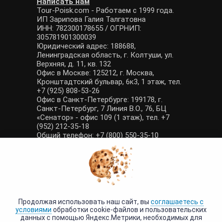
Написать нам
Tour-Poisk.com - Работаем с 1999 года.
ИП Зарипова Галия Талгатовна
ИНН: 782300178655 / ОГРНИП:
305781901300039
Юридический адрес: 188688,
Ленинградская область, г. Колтуши, ул.
Верхняя, д. 11, кв. 132
Офис в Москве: 125212, г. Москва,
Кронштадтский бульвар, 6к3, 1 этаж, тел.
+7 (925) 808-53-26
Офис в Санкт-Петербурге: 199178, г.
Санкт-Петербург, 7 Линия В.О., 76, БЦ
«Сенатор» - офис 109 (1 этаж), тел. +7
(952) 212-35-18
Общий телефон: +7 (800) 550-35-10
E-mail: manager@tour-poisk.com (общие
вопросы), admin@tour-poisk.com (жалобы)
Номер в Общероссийском реестре
туристических агентств: РТА 0003424
Политика конфиденциальности
·
Условия обработки данных
Продолжая использовать наш сайт, вы
соглашаетесь с
условиями
обработки cookie-файлов и пользовательских
данных с помощью Яндекс.Метрики, необходимых для