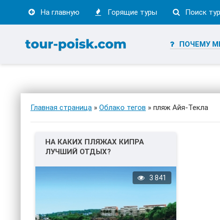
На главную
Горящие туры
Поиск ту
ПОЧЕМУ М
Главная страница
»
Облако тегов
» пляж Айя-Текла
НА КАКИХ ПЛЯЖАХ КИПРА
ЛУЧШИЙ ОТДЫХ?
3 841