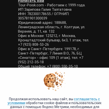
Написать нам
Tour-Poisk.com - Работаем с 1999 года.
ИП Зарипова Галия Талгатовна
ИНН: 782300178655 / ОГРНИП:
305781901300039
Юридический адрес: 188688,
Ленинградская область, г. Колтуши, ул.
Верхняя, д. 11, кв. 132
Офис в Москве: 125212, г. Москва,
Кронштадтский бульвар, 6к3, 1 этаж, тел.
+7 (925) 808-53-26
Офис в Санкт-Петербурге: 199178, г.
Санкт-Петербург, 7 Линия В.О., 76, БЦ
«Сенатор» - офис 109 (1 этаж), тел. +7
(952) 212-35-18
Общий телефон: +7 (800) 550-35-10
E-mail: manager@tour-poisk.com (общие
вопросы), admin@tour-poisk.com (жалобы)
Номер в Общероссийском реестре
туристических агентств: РТА 0003424
Политика конфиденциальности
·
Условия обработки данных
Продолжая использовать наш сайт, вы
соглашаетесь с
условиями
обработки cookie-файлов и пользовательских
данных с помощью Яндекс.Метрики, необходимых для