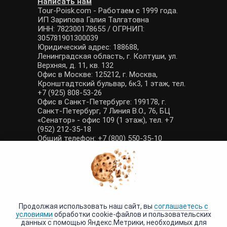
Написать нам
Tour-Poisk.com - Работаем с 1999 года.
ИП Зарипова Галия Талгатовна
ИНН: 782300178655 / ОГРНИП:
305781901300039
Юридический адрес: 188688,
Ленинградская область, г. Колтуши, ул.
Верхняя, д. 11, кв. 132
Офис в Москве: 125212, г. Москва,
Кронштадтский бульвар, 6к3, 1 этаж, тел.
+7 (925) 808-53-26
Офис в Санкт-Петербурге: 199178, г.
Санкт-Петербург, 7 Линия В.О., 76, БЦ
«Сенатор» - офис 109 (1 этаж), тел. +7
(952) 212-35-18
Общий телефон: +7 (800) 550-35-10
E-mail: manager@tour-poisk.com (общие
вопросы), admin@tour-poisk.com (жалобы)
Номер в Общероссийском реестре
туристических агентств: РТА 0003424
Политика конфиденциальности
·
Условия обработки данных
Продолжая использовать наш сайт, вы
соглашаетесь с
условиями
обработки cookie-файлов и пользовательских
данных с помощью Яндекс.Метрики, необходимых для