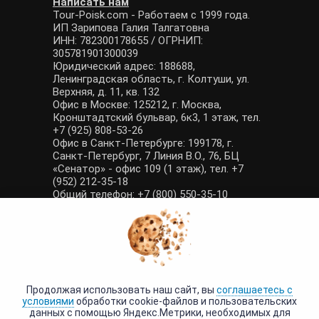
Написать нам
Tour-Poisk.com - Работаем с 1999 года.
ИП Зарипова Галия Талгатовна
ИНН: 782300178655 / ОГРНИП:
305781901300039
Юридический адрес: 188688,
Ленинградская область, г. Колтуши, ул.
Верхняя, д. 11, кв. 132
Офис в Москве: 125212, г. Москва,
Кронштадтский бульвар, 6к3, 1 этаж, тел.
+7 (925) 808-53-26
Офис в Санкт-Петербурге: 199178, г.
Санкт-Петербург, 7 Линия В.О., 76, БЦ
«Сенатор» - офис 109 (1 этаж), тел. +7
(952) 212-35-18
Общий телефон: +7 (800) 550-35-10
E-mail: manager@tour-poisk.com (общие
вопросы), admin@tour-poisk.com (жалобы)
Номер в Общероссийском реестре
туристических агентств: РТА 0003424
Политика конфиденциальности
·
Условия обработки данных
Продолжая использовать наш сайт, вы
соглашаетесь с
условиями
обработки cookie-файлов и пользовательских
данных с помощью Яндекс.Метрики, необходимых для