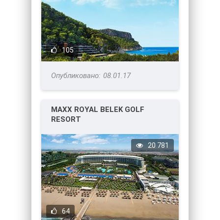
105
08.01.17
MAXX ROYAL BELEK GOLF
RESORT
20 781
64