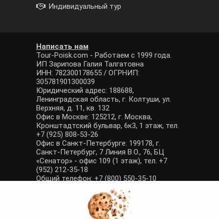
Индивидуальный тур
Написать нам
Tour-Poisk.com - Работаем с 1999 года.
ИП Зарипова Галия Талгатовна
ИНН: 782300178655 / ОГРНИП:
305781901300039
Юридический адрес: 188688,
Ленинградская область, г. Колтуши, ул.
Верхняя, д. 11, кв. 132
Офис в Москве: 125212, г. Москва,
Кронштадтский бульвар, 6к3, 1 этаж, тел.
+7 (925) 808-53-26
Офис в Санкт-Петербурге: 199178, г.
Санкт-Петербург, 7 Линия В.О., 76, БЦ
«Сенатор» - офис 109 (1 этаж), тел. +7
(952) 212-35-18
Общий телефон: +7 (800) 550-35-10
E-mail: manager@tour-poisk.com (общие
вопросы), admin@tour-poisk.com (жалобы)
Номер в Общероссийском реестре
туристических агентств: РТА 0003424