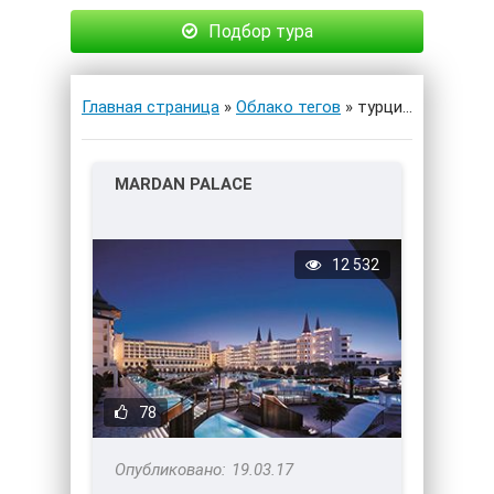
Подбор тура
Главная страница
»
Облако тегов
» турция » Страница 7
MARDAN PALACE
12 532
78
19.03.17