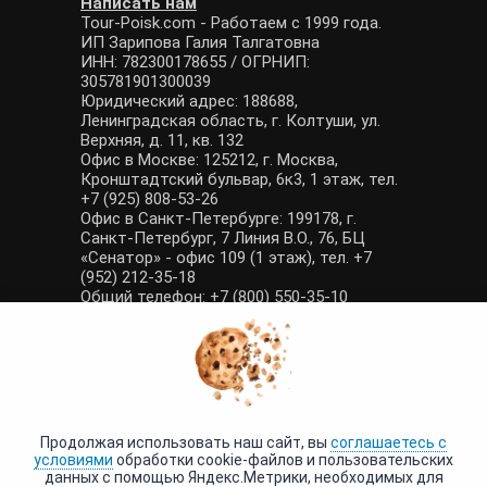
Написать нам
Tour-Poisk.com - Работаем с 1999 года.
ИП Зарипова Галия Талгатовна
ИНН: 782300178655 / ОГРНИП:
305781901300039
Юридический адрес: 188688,
Ленинградская область, г. Колтуши, ул.
Верхняя, д. 11, кв. 132
Офис в Москве: 125212, г. Москва,
Кронштадтский бульвар, 6к3, 1 этаж, тел.
+7 (925) 808-53-26
Офис в Санкт-Петербурге: 199178, г.
Санкт-Петербург, 7 Линия В.О., 76, БЦ
«Сенатор» - офис 109 (1 этаж), тел. +7
(952) 212-35-18
Общий телефон: +7 (800) 550-35-10
E-mail: manager@tour-poisk.com (общие
вопросы), admin@tour-poisk.com (жалобы)
Номер в Общероссийском реестре
туристических агентств: РТА 0003424
Политика конфиденциальности
·
Условия обработки данных
Продолжая использовать наш сайт, вы
соглашаетесь с
условиями
обработки cookie-файлов и пользовательских
данных с помощью Яндекс.Метрики, необходимых для