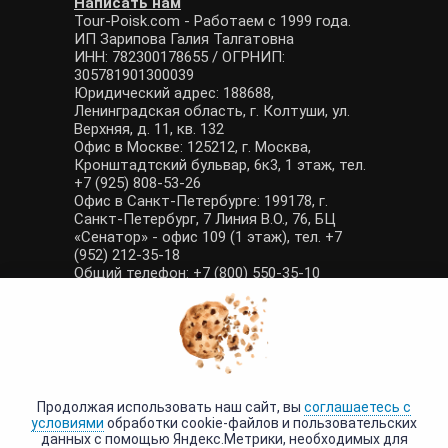
Написать нам
Tour-Poisk.com - Работаем с 1999 года.
ИП Зарипова Галия Талгатовна
ИНН: 782300178655 / ОГРНИП:
305781901300039
Юридический адрес: 188688,
Ленинградская область, г. Колтуши, ул.
Верхняя, д. 11, кв. 132
Офис в Москве: 125212, г. Москва,
Кронштадтский бульвар, 6к3, 1 этаж, тел.
+7 (925) 808-53-26
Офис в Санкт-Петербурге: 199178, г.
Санкт-Петербург, 7 Линия В.О., 76, БЦ
«Сенатор» - офис 109 (1 этаж), тел. +7
(952) 212-35-18
Общий телефон: +7 (800) 550-35-10
E-mail: manager@tour-poisk.com (общие
вопросы), admin@tour-poisk.com (жалобы)
Номер в Общероссийском реестре
туристических агентств: РТА 0003424
Политика конфиденциальности
·
Условия обработки данных
Продолжая использовать наш сайт, вы
соглашаетесь с
условиями
обработки cookie-файлов и пользовательских
данных с помощью Яндекс.Метрики, необходимых для