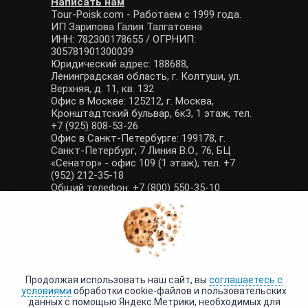
Написать нам
Tour-Poisk.com - Работаем с 1999 года.
ИП Зарипова Галия Талгатовна
ИНН: 782300178655 / ОГРНИП:
305781901300039
Юридический адрес: 188688,
Ленинградская область, г. Колтуши, ул.
Верхняя, д. 11, кв. 132
Офис в Москве: 125212, г. Москва,
Кронштадтский бульвар, 6к3, 1 этаж, тел.
+7 (925) 808-53-26
Офис в Санкт-Петербурге: 199178, г.
Санкт-Петербург, 7 Линия В.О., 76, БЦ
«Сенатор» - офис 109 (1 этаж), тел. +7
(952) 212-35-18
Общий телефон: +7 (800) 550-35-10
E-mail: manager@tour-poisk.com (общие
вопросы), admin@tour-poisk.com (жалобы)
Номер в Общероссийском реестре
туристических агентств: РТА 0003424
Политика конфиденциальности
·
Условия обработки данных
Продолжая использовать наш сайт, вы
соглашаетесь с
условиями
обработки cookie-файлов и пользовательских
данных с помощью Яндекс.Метрики, необходимых для