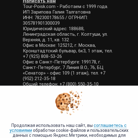
Написать нам
Tour-Poisk.com - Работаем с 1999 года.
ИП Зарипова Галия Талгатовна
ИНН: 782300178655 / ОГРНИП:
305781901300039
Юридический адрес: 188688,
Ленинградская область, г. Колтуши, ул.
Верхняя, д. 11, кв. 132
Офис в Москве: 125212, г. Москва,
Кронштадтский бульвар, 6к3, 1 этаж, тел.
+7 (925) 808-53-26
Офис в Санкт-Петербурге: 199178, г.
Санкт-Петербург, 7 Линия В.О., 76, БЦ
«Сенатор» - офис 109 (1 этаж), тел. +7
(952) 212-35-18
Общий телефон: +7 (800) 550-35-10
E-mail: manager@tour-poisk.com (общие
вопросы), admin@tour-poisk.com (жалобы)
Номер в Общероссийском реестре
туристических агентств: РТА 0003424
Политика конфиденциальности
·
Условия обработки данных
Продолжая использовать наш сайт, вы
соглашаетесь с
условиями
обработки cookie-файлов и пользовательских
данных с помощью Яндекс.Метрики, необходимых для