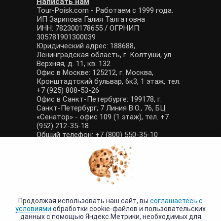
Написать нам
Tour-Poisk.com - Работаем с 1999 года.
ИП Зарипова Галия Талгатовна
ИНН: 782300178655 / ОГРНИП:
305781901300039
Юридический адрес: 188688,
Ленинградская область, г. Колтуши, ул.
Верхняя, д. 11, кв. 132
Офис в Москве: 125212, г. Москва,
Кронштадтский бульвар, 6к3, 1 этаж, тел.
+7 (925) 808-53-26
Офис в Санкт-Петербурге: 199178, г.
Санкт-Петербург, 7 Линия В.О., 76, БЦ
«Сенатор» - офис 109 (1 этаж), тел. +7
(952) 212-35-18
Общий телефон: +7 (800) 550-35-10
E-mail: manager@tour-poisk.com (общие
вопросы), admin@tour-poisk.com (жалобы)
Номер в Общероссийском реестре
туристических агентств: РТА 0003424
Политика конфиденциальности
·
Условия обработки данных
Продолжая использовать наш сайт, вы
соглашаетесь с
условиями
обработки cookie-файлов и пользовательских
данных с помощью Яндекс.Метрики, необходимых для