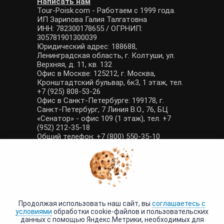
Написать нам
Tour-Poisk.com - Работаем с 1999 года.
ИП Зарипова Галия Талгатовна
ИНН: 782300178655 / ОГРНИП:
305781901300039
Юридический адрес: 188688,
Ленинградская область, г. Колтуши, ул.
Верхняя, д. 11, кв. 132
Офис в Москве: 125212, г. Москва,
Кронштадтский бульвар, 6к3, 1 этаж, тел.
+7 (925) 808-53-26
Офис в Санкт-Петербурге: 199178, г.
Санкт-Петербург, 7 Линия В.О., 76, БЦ
«Сенатор» - офис 109 (1 этаж), тел. +7
(952) 212-35-18
Общий телефон: +7 (800) 550-35-10
E-mail: manager@tour-poisk.com (общие
вопросы), admin@tour-poisk.com (жалобы)
Номер в Общероссийском реестре
туристических агентств: РТА 0003424
Политика конфиденциальности
·
Условия обработки данных
Продолжая использовать наш сайт, вы
соглашаетесь с
условиями
обработки cookie-файлов и пользовательских
данных с помощью Яндекс.Метрики, необходимых для