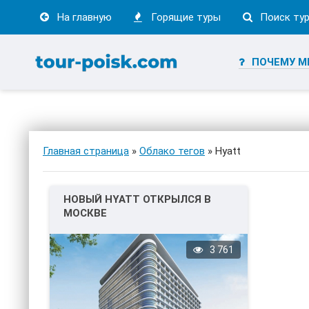
На главную
Горящие туры
Поиск ту
ПОЧЕМУ М
Главная страница
»
Облако тегов
» Hyatt
НОВЫЙ HYATT ОТКРЫЛСЯ В
МОСКВЕ
3 761