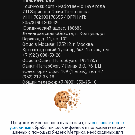
Написать нам
Tour-Poisk.com - Работаем с 1999 года.
ИП Зарипова Галия Талгатовна
ИНН: 782300178655 / ОГРНИП:
305781901300039
Юридический адрес: 188688,
Ленинградская область, г. Колтуши, ул.
Верхняя, д. 11, кв. 132
Офис в Москве: 125212, г. Москва,
Кронштадтский бульвар, 6к3, 1 этаж, тел.
+7 (925) 808-53-26
Офис в Санкт-Петербурге: 199178, г.
Санкт-Петербург, 7 Линия В.О., 76, БЦ
«Сенатор» - офис 109 (1 этаж), тел. +7
(952) 212-35-18
Общий телефон: +7 (800) 550-35-10
E-mail: manager@tour-poisk.com (общие
вопросы), admin@tour-poisk.com (жалобы)
Номер в Общероссийском реестре
туристических агентств: РТА 0003424
Политика конфиденциальности
·
Условия обработки данных
Продолжая использовать наш сайт, вы
соглашаетесь с
условиями
обработки cookie-файлов и пользовательских
данных с помощью Яндекс.Метрики, необходимых для