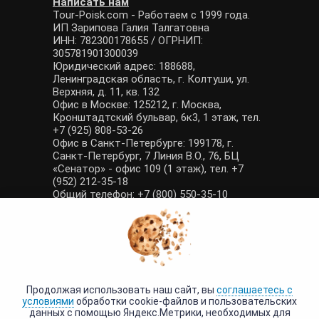
Написать нам
Tour-Poisk.com - Работаем с 1999 года.
ИП Зарипова Галия Талгатовна
ИНН: 782300178655 / ОГРНИП:
305781901300039
Юридический адрес: 188688,
Ленинградская область, г. Колтуши, ул.
Верхняя, д. 11, кв. 132
Офис в Москве: 125212, г. Москва,
Кронштадтский бульвар, 6к3, 1 этаж, тел.
+7 (925) 808-53-26
Офис в Санкт-Петербурге: 199178, г.
Санкт-Петербург, 7 Линия В.О., 76, БЦ
«Сенатор» - офис 109 (1 этаж), тел. +7
(952) 212-35-18
Общий телефон: +7 (800) 550-35-10
E-mail: manager@tour-poisk.com (общие
вопросы), admin@tour-poisk.com (жалобы)
Номер в Общероссийском реестре
туристических агентств: РТА 0003424
Политика конфиденциальности
·
Условия обработки данных
Продолжая использовать наш сайт, вы
соглашаетесь с
условиями
обработки cookie-файлов и пользовательских
данных с помощью Яндекс.Метрики, необходимых для