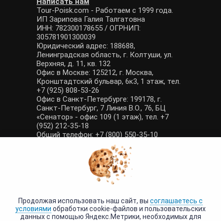
Написать нам
Tour-Poisk.com - Работаем с 1999 года.
ИП Зарипова Галия Талгатовна
ИНН: 782300178655 / ОГРНИП:
305781901300039
Юридический адрес: 188688,
Ленинградская область, г. Колтуши, ул.
Верхняя, д. 11, кв. 132
Офис в Москве: 125212, г. Москва,
Кронштадтский бульвар, 6к3, 1 этаж, тел.
+7 (925) 808-53-26
Офис в Санкт-Петербурге: 199178, г.
Санкт-Петербург, 7 Линия В.О., 76, БЦ
«Сенатор» - офис 109 (1 этаж), тел. +7
(952) 212-35-18
Общий телефон: +7 (800) 550-35-10
E-mail: manager@tour-poisk.com (общие
вопросы), admin@tour-poisk.com (жалобы)
Номер в Общероссийском реестре
туристических агентств: РТА 0003424
Политика конфиденциальности
·
Условия обработки данных
Продолжая использовать наш сайт, вы
соглашаетесь с
условиями
обработки cookie-файлов и пользовательских
данных с помощью Яндекс.Метрики, необходимых для