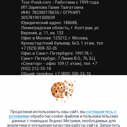
Tour-Poisk.com - Работаем с 1999 года.
ИП Зарипова Галия Талгатовна
ИНН: 782300178655 / ОГРНИП:
305781901300039
Юридический адрес: 188688,
Ленинградская область, г. Колтуши, ул.
Верхняя, д. 11, кв. 132
Офис в Москве: 125212, г. Москва,
Кронштадтский бульвар, 6к3, 1 этаж, тел.
+7 (925) 808-53-26
Офис в Санкт-Петербурге: 199178, г.
Санкт-Петербург, 7 Линия В.О., 76, БЦ
«Сенатор» - офис 109 (1 этаж), тел. +7
(952) 212-35-18
Общий телефон: +7 (800) 550-35-10
E-mail: manager@tour-poisk.com (общие
вопросы), admin@tour-poisk.com (жалобы)
Номер в Общероссийском реестре
туристических агентств: РТА 0003424
Политика конфиденциальности
·
Условия обработки данных
Продолжая использовать наш сайт, вы
соглашаетесь с
условиями
обработки cookie-файлов и пользовательских
данных с помощью Яндекс.Метрики, необходимых для
аналитики и улучшения качества работы сайта. Запретить