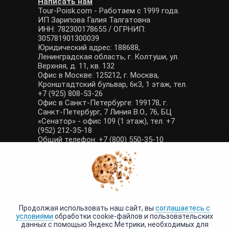
Написать нам
Tour-Poisk.com - Работаем с 1999 года.
ИП Зарипова Галия Талгатовна
ИНН: 782300178655 / ОГРНИП:
305781901300039
Юридический адрес: 188688,
Ленинградская область, г. Колтуши, ул.
Верхняя, д. 11, кв. 132
Офис в Москве: 125212, г. Москва,
Кронштадтский бульвар, 6к3, 1 этаж, тел.
+7 (925) 808-53-26
Офис в Санкт-Петербурге: 199178, г.
Санкт-Петербург, 7 Линия В.О., 76, БЦ
«Сенатор» - офис 109 (1 этаж), тел. +7
(952) 212-35-18
Общий телефон: +7 (800) 550-35-10
E-mail: manager@tour-poisk.com (общие
вопросы), admin@tour-poisk.com (жалобы)
Номер в Общероссийском реестре
туристических агентств: РТА 0003424
Политика конфиденциальности
·
Условия обработки данных
Продолжая использовать наш сайт, вы
соглашаетесь с
условиями
обработки cookie-файлов и пользовательских
данных с помощью Яндекс.Метрики, необходимых для