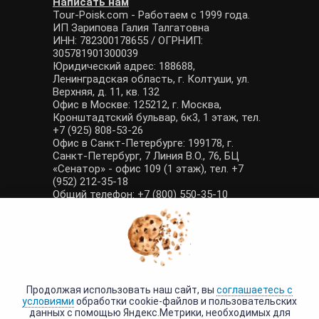
Написать нам
Tour-Poisk.com - Работаем с 1999 года.
ИП Зарипова Галия Талгатовна
ИНН: 782300178655 / ОГРНИП:
305781901300039
Юридический адрес: 188688,
Ленинградская область, г. Колтуши, ул.
Верхняя, д. 11, кв. 132
Офис в Москве: 125212, г. Москва,
Кронштадтский бульвар, 6к3, 1 этаж, тел.
+7 (925) 808-53-26
Офис в Санкт-Петербурге: 199178, г.
Санкт-Петербург, 7 Линия В.О., 76, БЦ
«Сенатор» - офис 109 (1 этаж), тел. +7
(952) 212-35-18
Общий телефон: +7 (800) 550-35-10
E-mail: manager@tour-poisk.com (общие
вопросы), admin@tour-poisk.com (жалобы)
Номер в Общероссийском реестре
туристических агентств: РТА 0003424
Политика конфиденциальности
·
Условия обработки данных
Продолжая использовать наш сайт, вы
соглашаетесь с
условиями
обработки cookie-файлов и пользовательских
данных с помощью Яндекс.Метрики, необходимых для