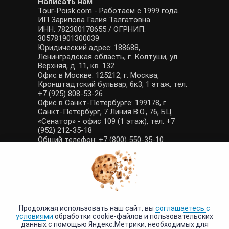
Написать нам
Tour-Poisk.com - Работаем с 1999 года.
ИП Зарипова Галия Талгатовна
ИНН: 782300178655 / ОГРНИП:
305781901300039
Юридический адрес: 188688,
Ленинградская область, г. Колтуши, ул.
Верхняя, д. 11, кв. 132
Офис в Москве: 125212, г. Москва,
Кронштадтский бульвар, 6к3, 1 этаж, тел.
+7 (925) 808-53-26
Офис в Санкт-Петербурге: 199178, г.
Санкт-Петербург, 7 Линия В.О., 76, БЦ
«Сенатор» - офис 109 (1 этаж), тел. +7
(952) 212-35-18
Общий телефон: +7 (800) 550-35-10
E-mail: manager@tour-poisk.com (общие
вопросы), admin@tour-poisk.com (жалобы)
Номер в Общероссийском реестре
туристических агентств: РТА 0003424
Политика конфиденциальности
·
Условия обработки данных
Продолжая использовать наш сайт, вы
соглашаетесь с
условиями
обработки cookie-файлов и пользовательских
данных с помощью Яндекс.Метрики, необходимых для