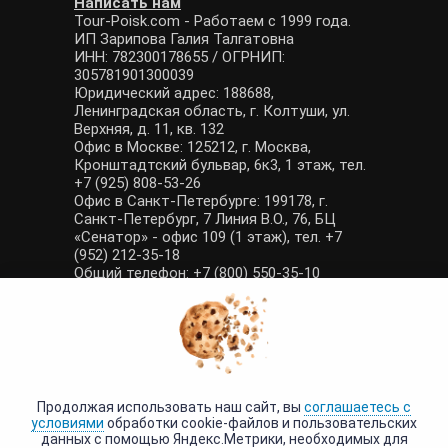
Написать нам
Tour-Poisk.com - Работаем с 1999 года.
ИП Зарипова Галия Талгатовна
ИНН: 782300178655 / ОГРНИП:
305781901300039
Юридический адрес: 188688,
Ленинградская область, г. Колтуши, ул.
Верхняя, д. 11, кв. 132
Офис в Москве: 125212, г. Москва,
Кронштадтский бульвар, 6к3, 1 этаж, тел.
+7 (925) 808-53-26
Офис в Санкт-Петербурге: 199178, г.
Санкт-Петербург, 7 Линия В.О., 76, БЦ
«Сенатор» - офис 109 (1 этаж), тел. +7
(952) 212-35-18
Общий телефон: +7 (800) 550-35-10
E-mail: manager@tour-poisk.com (общие
вопросы), admin@tour-poisk.com (жалобы)
Номер в Общероссийском реестре
туристических агентств: РТА 0003424
Политика конфиденциальности
·
Условия обработки данных
Продолжая использовать наш сайт, вы
соглашаетесь с
условиями
обработки cookie-файлов и пользовательских
данных с помощью Яндекс.Метрики, необходимых для