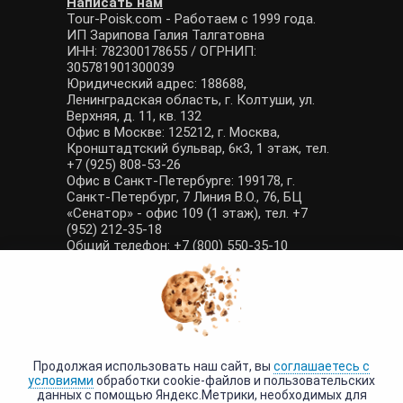
Написать нам
Tour-Poisk.com - Работаем с 1999 года.
ИП Зарипова Галия Талгатовна
ИНН: 782300178655 / ОГРНИП:
305781901300039
Юридический адрес: 188688,
Ленинградская область, г. Колтуши, ул.
Верхняя, д. 11, кв. 132
Офис в Москве: 125212, г. Москва,
Кронштадтский бульвар, 6к3, 1 этаж, тел.
+7 (925) 808-53-26
Офис в Санкт-Петербурге: 199178, г.
Санкт-Петербург, 7 Линия В.О., 76, БЦ
«Сенатор» - офис 109 (1 этаж), тел. +7
(952) 212-35-18
Общий телефон: +7 (800) 550-35-10
E-mail: manager@tour-poisk.com (общие
вопросы), admin@tour-poisk.com (жалобы)
Номер в Общероссийском реестре
туристических агентств: РТА 0003424
Политика конфиденциальности
·
Условия обработки данных
Продолжая использовать наш сайт, вы
соглашаетесь с
условиями
обработки cookie-файлов и пользовательских
данных с помощью Яндекс.Метрики, необходимых для