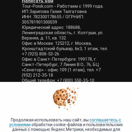
Написать нам
Tour-Poisk.com - Работаем с 1999 года.
ИП Зарипова Галия Талгатовна
ИНН: 782300178655 / ОГРНИП:
305781901300039
Юридический адрес: 188688,
Ленинградская область, г. Колтуши, ул.
Верхняя, д. 11, кв. 132
Офис в Москве: 125212, г. Москва,
Кронштадтский бульвар, 6к3, 1 этаж, тел.
+7 (925) 808-53-26
Офис в Санкт-Петербурге: 199178, г.
Санкт-Петербург, 7 Линия В.О., 76, БЦ
«Сенатор» - офис 109 (1 этаж), тел. +7
(952) 212-35-18
Общий телефон: +7 (800) 550-35-10
E-mail: manager@tour-poisk.com (общие
вопросы), admin@tour-poisk.com (жалобы)
Номер в Общероссийском реестре
туристических агентств: РТА 0003424
Политика конфиденциальности
·
Условия обработки данных
Продолжая использовать наш сайт, вы
соглашаетесь с
условиями
обработки cookie-файлов и пользовательских
данных с помощью Яндекс.Метрики, необходимых для