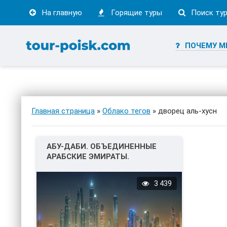
На главную
Горящие туры
Поиск ту
ПОЧЕМУ М
Главная страница
»
Облако тегов
» дворец аль-хусн
АБУ-ДАБИ. ОБЪЕДИНЕННЫЕ
АРАБСКИЕ ЭМИРАТЫ.
3 439