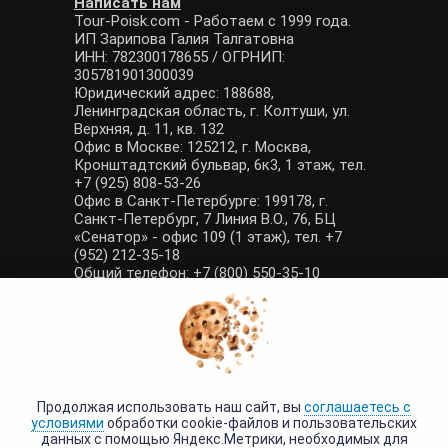
Написать нам
Tour-Poisk.com - Работаем с 1999 года.
ИП Зарипова Галия Талгатовна
ИНН: 782300178655 / ОГРНИП:
305781901300039
Юридический адрес: 188688,
Ленинградская область, г. Колтуши, ул.
Верхняя, д. 11, кв. 132
Офис в Москве: 125212, г. Москва,
Кронштадтский бульвар, 6к3, 1 этаж, тел.
+7 (925) 808-53-26
Офис в Санкт-Петербурге: 199178, г.
Санкт-Петербург, 7 Линия В.О., 76, БЦ
«Сенатор» - офис 109 (1 этаж), тел. +7
(952) 212-35-18
Общий телефон: +7 (800) 550-35-10
E-mail: manager@tour-poisk.com (общие
вопросы), admin@tour-poisk.com (жалобы)
Номер в Общероссийском реестре
туристических агентств: РТА 0003424
Политика конфиденциальности
·
Условия обработки данных
Продолжая использовать наш сайт, вы
соглашаетесь с
условиями
обработки cookie-файлов и пользовательских
данных с помощью Яндекс.Метрики, необходимых для