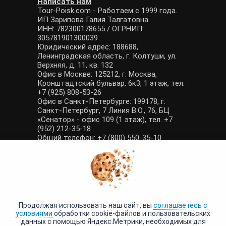
Написать нам
Tour-Poisk.com - Работаем с 1999 года.
ИП Зарипова Галия Талгатовна
ИНН: 782300178655 / ОГРНИП:
305781901300039
Юридический адрес: 188688,
Ленинградская область, г. Колтуши, ул.
Верхняя, д. 11, кв. 132
Офис в Москве: 125212, г. Москва,
Кронштадтский бульвар, 6к3, 1 этаж, тел.
+7 (925) 808-53-26
Офис в Санкт-Петербурге: 199178, г.
Санкт-Петербург, 7 Линия В.О., 76, БЦ
«Сенатор» - офис 109 (1 этаж), тел. +7
(952) 212-35-18
Общий телефон: +7 (800) 550-35-10
E-mail: manager@tour-poisk.com (общие
вопросы), admin@tour-poisk.com (жалобы)
Номер в Общероссийском реестре
туристических агентств: РТА 0003424
Политика конфиденциальности
·
Условия обработки данных
Продолжая использовать наш сайт, вы
соглашаетесь с
условиями
обработки cookie-файлов и пользовательских
данных с помощью Яндекс.Метрики, необходимых для