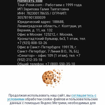
Написать нам
Tour-Poisk.com - Работаем с 1999 года.
ИП Зарипова Галия Талгатовна
ИНН: 782300178655 / ОГРНИП:
305781901300039
Юридический адрес: 188688,
Ленинградская область, г. Колтуши, ул.
Верхняя, д. 11, кв. 132
Офис в Москве: 125212, г. Москва,
Кронштадтский бульвар, 6к3, 1 этаж, тел.
+7 (925) 808-53-26
Офис в Санкт-Петербурге: 199178, г.
Санкт-Петербург, 7 Линия В.О., 76, БЦ
«Сенатор» - офис 109 (1 этаж), тел. +7
(952) 212-35-18
Общий телефон: +7 (800) 550-35-10
E-mail: manager@tour-poisk.com (общие
вопросы), admin@tour-poisk.com (жалобы)
Номер в Общероссийском реестре
туристических агентств: РТА 0003424
Политика конфиденциальности
·
Условия обработки данных
Продолжая использовать наш сайт, вы
соглашаетесь с
условиями
обработки cookie-файлов и пользовательских
данных с помощью Яндекс.Метрики, необходимых для